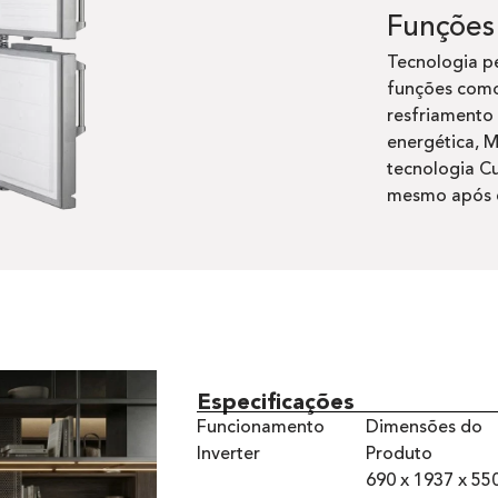
Funções
Tecnologia pe
funções como
resfriamento 
energética, M
tecnologia C
mesmo após q
Especificações
Funcionamento
Dimensões do
Inverter
Produto
690 x 1937 x 5