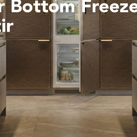
r Bottom Freez
ir