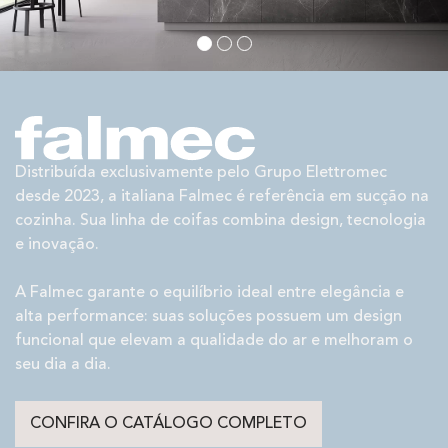
Distribuída exclusivamente pelo Grupo Elettromec
desde 2023, a italiana Falmec é referência em sucção na
cozinha. Sua linha de coifas combina design, tecnologia
e inovação.
A Falmec garante o equilíbrio ideal entre elegância e
alta performance: suas soluções possuem um design
funcional que elevam a qualidade do ar e melhoram o
seu dia a dia.
CONFIRA O CATÁLOGO COMPLETO