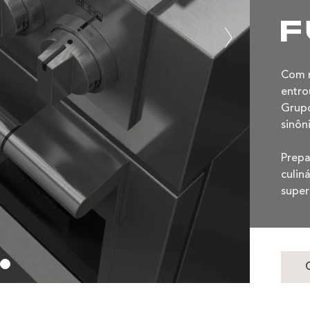
Com m
entro
Grupo
sinôn
Prepa
culin
super