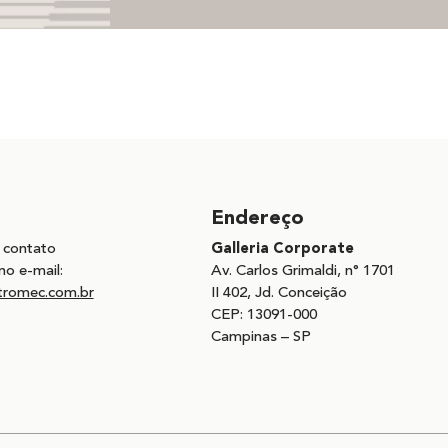
Endereço
 contato
Galleria Corporate
no e-mail:
Av. Carlos Grimaldi, n° 1701
tromec.com.br
II 402, Jd. Conceição
CEP: 13091-000
Campinas – SP