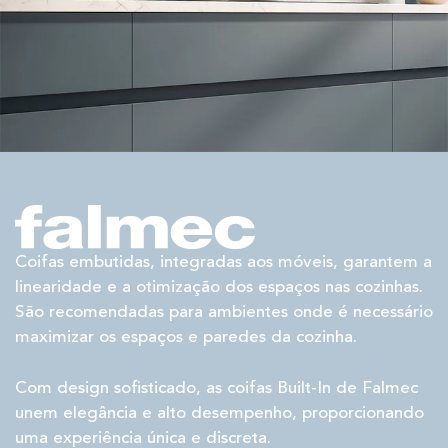
Coifas embutidas, integradas aos móveis, garantem a
linearidade e a otimização dos espaços nas cozinhas.
São recomendadas para ambientes onde é necessário
maximizar os espaços e paredes da cozinha.
Com design sofisticado, as coifas Built-In de Falmec
unem elegância e alto desempenho, proporcionando
uma experiência única e discreta.