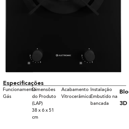
Especificações
Funcionamento
Dimensões
Acabamento
Instalação
Blo
Gás
do Produto
Vitrocerâmico
Embutido na
3D
(LAP)
bancada
38 x 6 x 51
cm