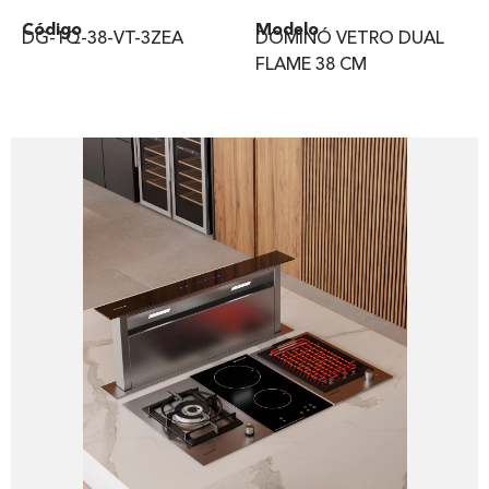
Código
Modelo
DG-1Q-38-VT-3ZEA
DOMINÓ VETRO DUAL
FLAME 38 CM