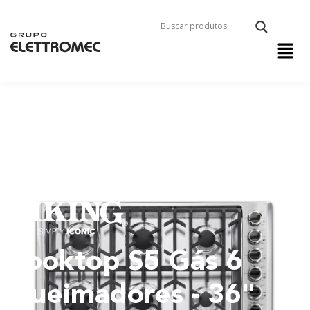
Cooktop S5 Gás 6
Queimadores - 36"