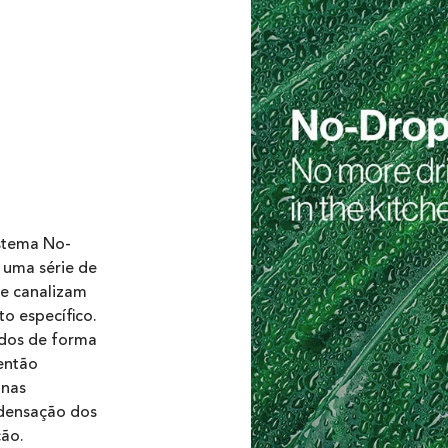
istema No-
 uma série de
ue canalizam
o específico.
ados de forma
 então
 nas
densação dos
ção.