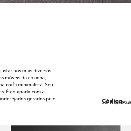
justar aos mais diversos
os móveis da cozinha,
a coifa minimalista. Seu
das. É equipada com a
 indesejados gerados pelo
Código
CGPW80.E2P2#BR