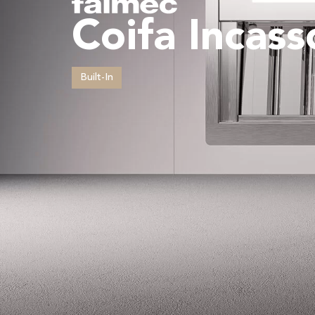
Coifa Incass
Built-In