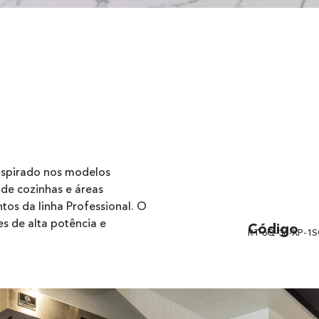
nspirado nos modelos
de cozinhas e áreas
s da linha Professional. O
s de alta potência e
Código
RT-6Q-36-XP-1