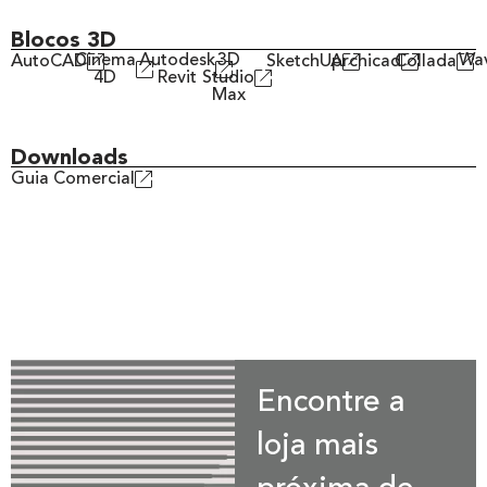
Blocos 3D
Cinema
Autodesk
3D
Wav
AutoCAD
SketchUp
Archicad
Collada
4D
Revit
Studio
Max
Downloads
Guia Comercial
Encontre a
loja mais