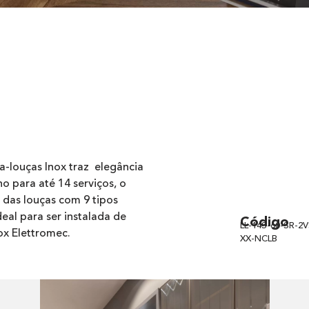
a-louças Inox traz elegância
o para até 14 serviços, o
 das louças com 9 tipos
deal para ser instalada de
Código
LL-14S-60-SR-2V
x Elettromec.
XX-NCLB