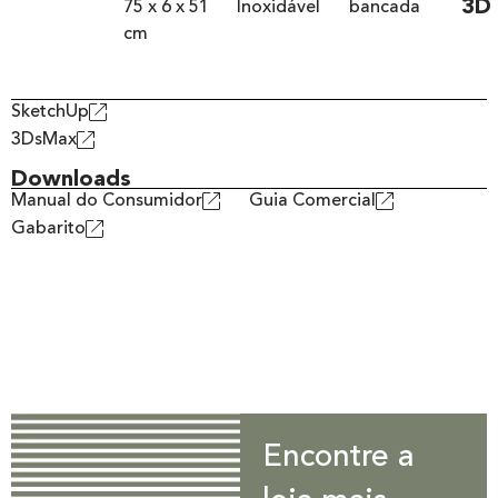
3D
75 x 6 x 51
Inoxidável
bancada
cm
SketchUp
3DsMax
Downloads
Manual do Consumidor
Guia Comercial
Gabarito
Encontre a