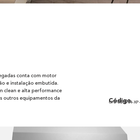
olegadas conta com motor
ão e instalação embutida.
n clean e alta performance
s outros equipamentos da
Código
CFB-BBQ-34-XP