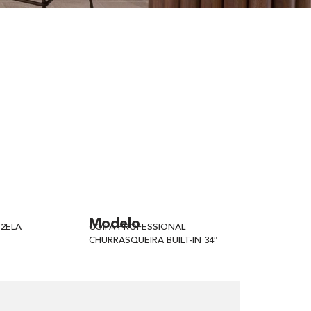
Modelo
-2ELA
COIFA PROFESSIONAL
CHURRASQUEIRA BUILT-IN 34″