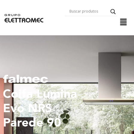
Coifa Lumina
Evo NRS
Parede 90