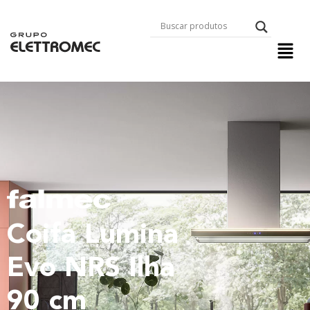
Coifa Lumina
Evo NRS Ilha
90 cm