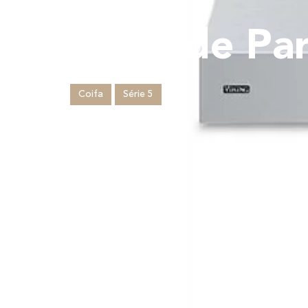
Coifa de Pa
Coifa
Série 5