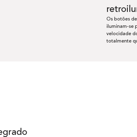
retroil
Os botões de
iluminam-se p
velocidade do
totalmente q
tegrado