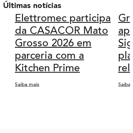
Últimas notícias
Elettromec participa
Gr
da CASACOR Mato
ap
Grosso 2026 em
Sig
parceria com a
pl
Kitchen Prime
re
Saiba mais
Saiba 