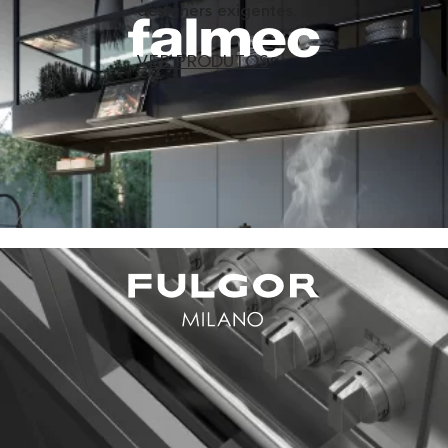
designers exigentes.
VER PRODUTOS
Elettromec
Invita
Falmec
Fulgor Milano
Viking