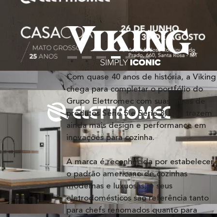
Com quase 40 anos de história, a Viking
chega para completar o portfólio do
Grupo Elettromec com suas linhas de
produtos Série 5 e Série 3, que trazem
ainda mais design e performance em
inovações para cozinha.
A marca é reconhecida por estabelecer
o padrão americano de cozinhas
modernas e luxuosas, e seus
eletrodomésticos são referência tanto
para chefs renomados quanto para