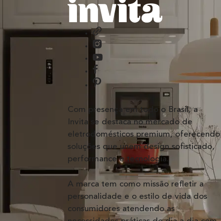
Com presença em todo o Brasil, a
Invita se destaca no mercado de
eletrodomésticos premium, oferecendo
soluções que unem design sofisticado,
performance e tecnologia.
A marca tem como missão refletir a
personalidade e o estilo de vida dos
consumidores atendendo as