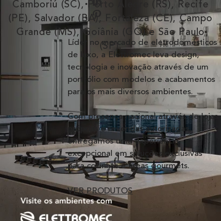
Camboriú (SC), Porto Alegre (RS), Recife
(PE), Salvador (BA), Fortaleza (CE), Campo
Grande (MS), Goiânia (GO) e São Paulo
Líder no mercado de eletrodomésticos
(SP).
de luxo, a Elettromec leva design,
tecnologia e inovação através de um
portfólio com modelos e acabamentos
para os mais diversos ambientes.
Com presença nacional através de lojas
próprias e revendas autorizadas,
entregamos uma experiência
excepcional em soluções exclusivas
para cozinhas e áreas gourmets.
VER PRODUTOS