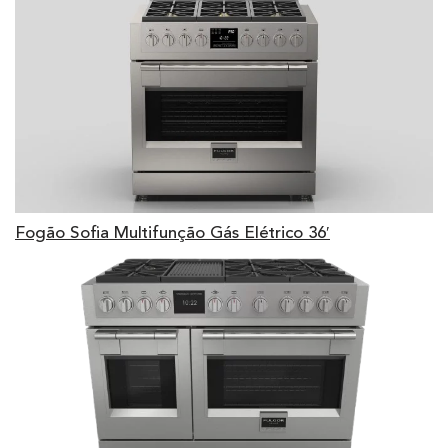
Fogão Sofia Multifunção Gás Elétrico 36′