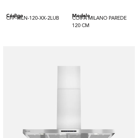
Código
Modelo
CFP-MLN-120-XX-2LUB
COIFA MILANO PAREDE
120 CM