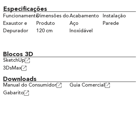
Especificações
Funcionamento
Dimensões do
Acabamento
Instalação
Exaustor e
Produto
Aço
Parede
Depurador
120 cm
Inoxidável
Blocos 3D
SketchUp
3DsMax
Downloads
Manual do Consumidor
Guia Comercial
Gabarito